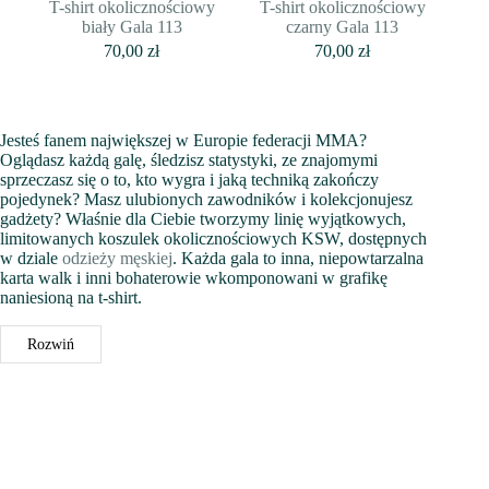
T-shirt okolicznościowy
T-shirt okolicznościowy
biały Gala 113
czarny Gala 113
70,00
zł
70,00
zł
Jesteś fanem największej w Europie federacji MMA?
Oglądasz każdą galę, śledzisz statystyki, ze znajomymi
sprzeczasz się o to, kto wygra i jaką techniką zakończy
pojedynek? Masz ulubionych zawodników i kolekcjonujesz
gadżety? Właśnie dla Ciebie tworzymy linię wyjątkowych,
limitowanych koszulek okolicznościowych KSW, dostępnych
w dziale
odzieży męskiej
. Każda gala to inna, niepowtarzalna
karta walk i inni bohaterowie wkomponowani w grafikę
naniesioną na t-shirt.
Taka koszulka to idealny produkt dla zagorzałego kibica,
Rozwiń
można ją zabrać ze sobą na strefę kibica i zbierać podpisy pod
wizerunkami zawodników, by później nosić z dumą lub
zawiesić na specjalnym miejscu w swoim domu. Takie
kolekcjonerskie koszulki KSW z uwagi na ograniczoną ilość,
a także unikalność grafik, z czasem stają się poszukiwanymi
na rynku kolekcjonerskim przedmiotami. Można się nimi
wymieniać lub sprzedawać. T-shirty okolicznościowe KSW to