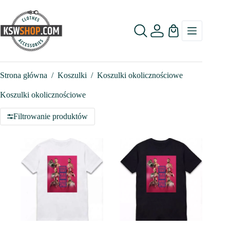
Przejdź
do
treści
Koszyk
Strona główna
/
Koszulki
/
Koszulki okolicznościowe
Koszulki okolicznościowe
Filtrowanie produktów