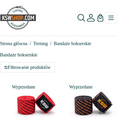
Przejdź
do
treści
Koszyk
Strona główna
/
Trening
/
Bandaże bokserskie
Bandaże bokserskie
Filtrowanie produktów
Wyprzedane
Wyprzedane