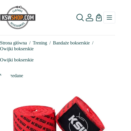
Przejdź
do
treści
Koszyk
Strona główna
/
Trening
/
Bandaże bokserskie
/
Owijki bokserskie
Owijki bokserskie
Wyprzedane