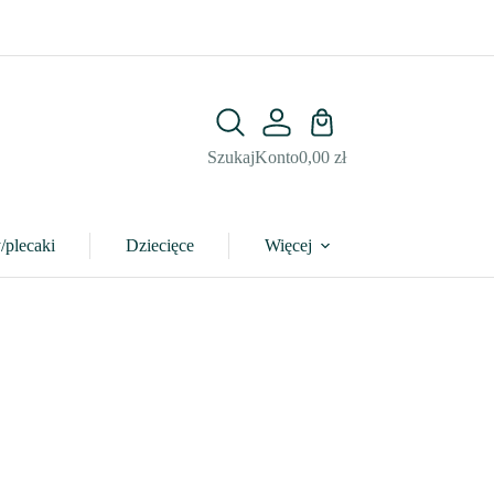
Koszyk
Szukaj
Konto
0,00
zł
/plecaki
Dziecięce
Więcej