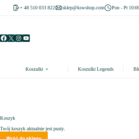
Przejdź
+ 48 510 033 822
sklep@kswshop.com
Pon - Pt 10:0
do
treści
Koszulki
Koszulki Legends
Bl
Koszyk
Twój koszyk aktualnie jest pusty.
Wróć do sklepu