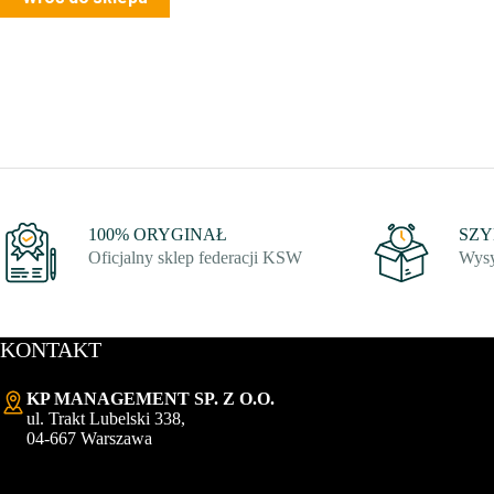
100% ORYGINAŁ
SZ
Oficjalny sklep federacji KSW
Wysy
KONTAKT
KP MANAGEMENT SP. Z O.O.
ul. Trakt Lubelski 338,
04-667 Warszawa