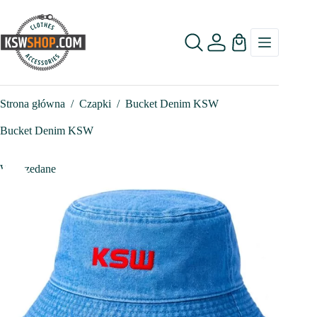
Przejdź
do
treści
Koszyk
Strona główna
/
Czapki
/
Bucket Denim KSW
Bucket Denim KSW
Wyprzedane