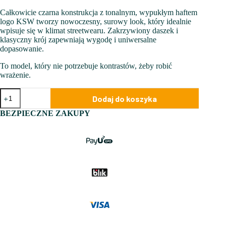
Całkowicie czarna konstrukcja z tonalnym, wypukłym haftem
logo KSW tworzy nowoczesny, surowy
look
, który idealnie
wpisuje się w klimat
streetwearu
. Zakrzywiony daszek i
klasyczny krój zapewniają wygodę i uniwersalne
dopasowanie.
To model, który nie potrzebuje kontrastów, żeby robić
wrażenie.
ilość
Dodaj do koszyka
Czapka
KSW
BEZPIECZNE ZAKUPY
Blackout