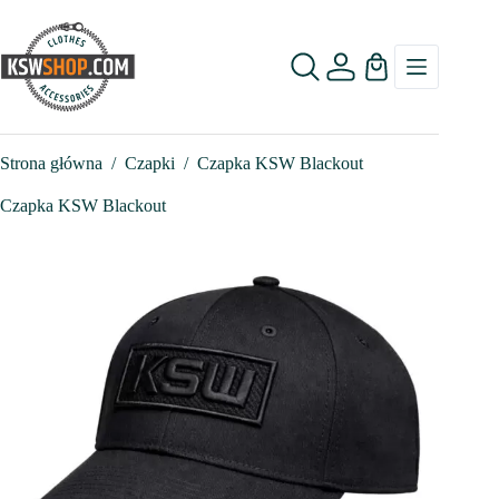
Przejdź
do
treści
Koszyk
Strona główna
/
Czapki
/
Czapka KSW Blackout
Czapka KSW Blackout