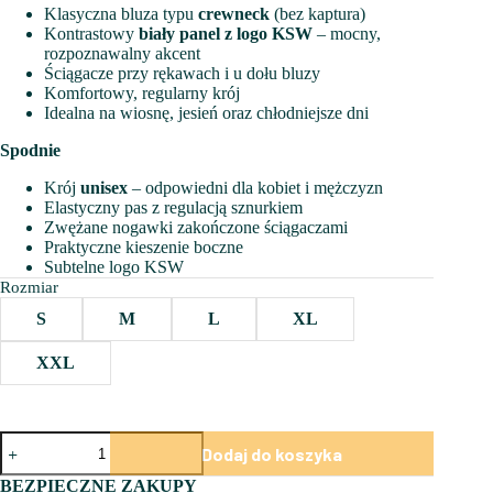
Klasyczna bluza typu
crewneck
(bez kaptura)
Kontrastowy
biały panel z logo KSW
– mocny,
rozpoznawalny akcent
Ściągacze przy rękawach i u dołu bluzy
Komfortowy, regularny krój
Idealna na wiosnę, jesień oraz chłodniejsze dni
Spodnie
Krój
unisex
– odpowiedni dla kobiet i mężczyzn
Elastyczny pas z regulacją sznurkiem
Zwężane nogawki zakończone ściągaczami
Praktyczne kieszenie boczne
Subtelne logo KSW
Rozmiar
S
M
L
XL
XXL
ilość
Dodaj do koszyka
Granatowy
komplet
BEZPIECZNE ZAKUPY